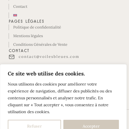
Contact
Pages légales
Politique de confidentialité
Mentions légales
Conditions Générales de Vente
Contact
contact@voilesbleues.com
Lotissement Belles Rives
Ce site web utilise des cookies.
Le Maud Huy-D118
97118 SAINT-FRANÇOIS
Nous utilisons des cookies pour améliorer votre
Guadeloupe
expérience de navigation, diffuser des publicités ou des
contenus personnalisés et analyser notre trafic. En
Suivez-nous sur Instagram !
cliquant sur « Tout accepter », vous consentez à notre
utilisation des cookies.
©2026 Les Voiles Bleues. Tous droits réservés –
Créez votre site
Refuser
Accepter
avec YellowTie – Agence Web